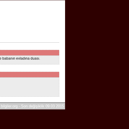
ve babanın evladına duası.
bilgiler.org - Son değişiklik 09.03.2015