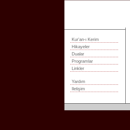
Kur'an-ı Kerim
Hikayeler
Dualar
Programlar
Linkler
Yardım
Iletişim